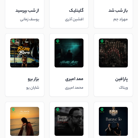
باز شب شد
گلینلیک
از شب بپرسید
مهراد جم
افشین آذری
یوسف زمانی
پارافین
ممد امیری
بزار برو
ویناک
محمد امیری
شایان یو