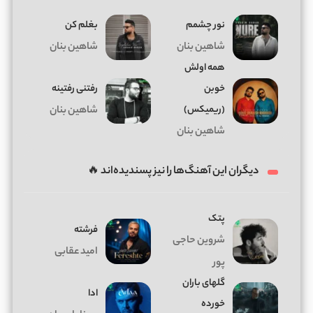
نور چشمم
بغلم کن
شاهین بنان
شاهین بنان
همه اولش
خوبن
رفتنی رفتینه
(ریمیکس)
شاهین بنان
شاهین بنان
دیگران این آهنگ‌ها را نیز پسندیده‌اند 🔥
پتک
فرشته
شروین حاجی
امید عقابی
پور
گلهای باران
ادا
خورده