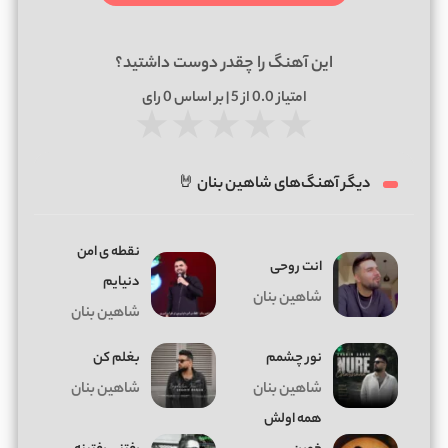
این آهنگ را چقدر دوست داشتید؟
امتیاز
0.0
از 5 | بر اساس
0
رای
★
★
★
★
★
دیگر آهنگ‌های شاهین بنان 🤘
نقطه ی امن
انت روحی
دنیایم
شاهین بنان
شاهین بنان
نور چشمم
بغلم کن
شاهین بنان
شاهین بنان
همه اولش