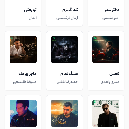
دختر بندر
کجا گریزم
تو رفتی
امیر عظیمی
آرمان گرشاسبی
الجان
قفس
سنگ تمام
ماجرای منه
کسری زاهدی
حمیدرضا بابایی
علیرضا طلیسچی