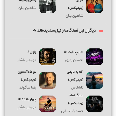
خوبن
رفتنی رفتینه
(ریمیکس)
شاهین بنان
شاهین بنان
دیگران این آهنگ‌ها را نیز پسندیده‌اند 🔥
هایپ نایت 01
زلزال 5
احسان رمزی
دی جی یاشار
اگه یه تایمی
تو ماه آسمون
(ریمیکس)
(ریمیکس)
ناشناس
رضا سگوند
سنگ تمام
چهار بانده 01
(ریمیکس)
دی جی یاشار
حمیدرضا بابایی