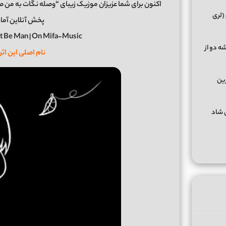
(لری
پخش آنلاین آماد
t Be Man | On Mifa-Music
ه دو از
نام اصلی این اثر
رین
گهای شاد