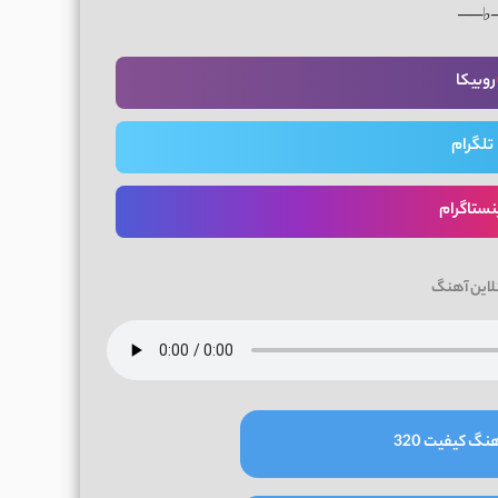
──♭
روبیکا
تلگرام
نستاگرام
لاین آهنگ
نگ کیفیت 320