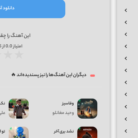
دانلود آه
این آهنگ را چق
امتیاز
0.0
از 5 | بر اساس
★
★
★
دیگران این آهنگ‌ها را نیز پسندیده‌اند 🔥
وفاسیز
نک 
وحید مغانلو
علی
نشد بری آخر
تو ا