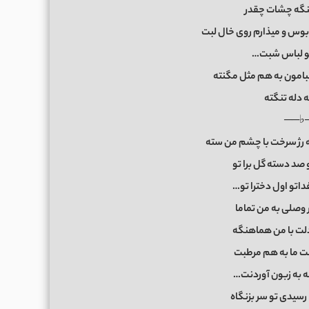
نگه چشات چقدر
س و میذارم روی خال لبت
تو لباس شبت…
بامون به هم مثل مگنته
 دله تنگته
──♭
رژ سرخت با چشم من سته
 صد دسته گل برا تو
اتو اول دخترا تو…
 وصلی به من تماما
دلت با من هماهنگه
 ما به هم مرطبت
ه به زبون آوردنت…
 رسیدی تو سر بزنگاه