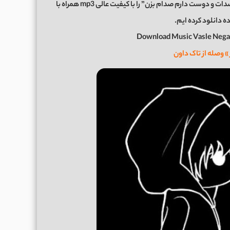
اکنون برای شما عزیزان موزیک زیبای “وصله نگات به من صدات و دوست دارم صدام بزن” را با کیفیت عالی mp3 همراه با
ه دانلود کرده ایم.
Download Music Vasle Nega
 » وصله از تاک داون