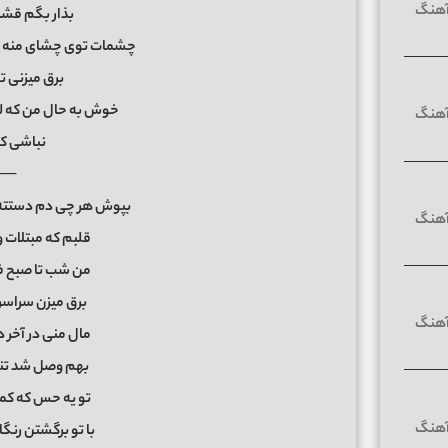
بذار بگم قش
چشمات توی چشای منه بو
برق میزنی 
خوش به حال من که ل
نباشی که
──
بپوش هر چی دم دستته 
قلبم که مبتلات و
من شب تا صبح فد
برق میزن سراسر
مال منی در آخر 
بهم وصل شد تنت
تو یه حس که کم
با تو برگشتن رنگا