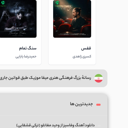
قفس
سنگ تمام
کسری زاهدی
حمیدرضا بابایی
رسانهٔ بزرگ فرهنگی هنری میفا موزیک طبق قوانین جاری 
جدیدترین ها
دانلود آهنگ وفاسیز از وحید مغانلو (ترکی قشقایی)