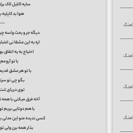
سایه اکلیل لاک ب
هوا بد کاپلیه 
──
دیگه جر و بحث واسه چی
اره به این عشقا نی اعتبا
احتیاج به یه اتفاق ب
با تو آرومم 
با تو هر عشق قدی
بگو چی تو سرته
توی دریای تنت
آخه فرق میکنی با همه تو
با هم دوتایی بریم ت
کسی ندیده منو این مدلی ب
بذار همه برن ولی ت