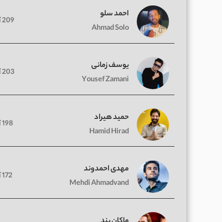
احمد سلو
209 آهنگ
Ahmad Solo
یوسف زمانی
203 آهنگ
Yousef Zamani
حمید هیراد
198 آهنگ
Hamid Hirad
مهدی احمدوند
172 آهنگ
Mehdi Ahmadvand
ماکان بند