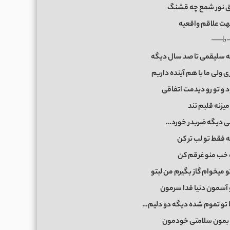
راق نور شمع چه قشنگ
بهت علاقم واقعیه
──♭
ه سلیقمی تا صد سال دیگه
ری ولی ما با هم آینده داریم
ود و تو رو دیدمت اتفاقی
میزنه قلبم تند
می دیگه ضربدر خورد…
 فقط تو لب تر کن
 خب منو غرقم کن
 میخوام گاز بگیرم من لبتو
و آسمون دنیا فدا سرمون
ا تو تموم شده دیگه دو دلیم…
و بمون سلامتی خودمون