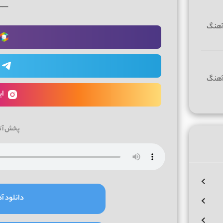
──
ای
پخش آن
دانلود آه