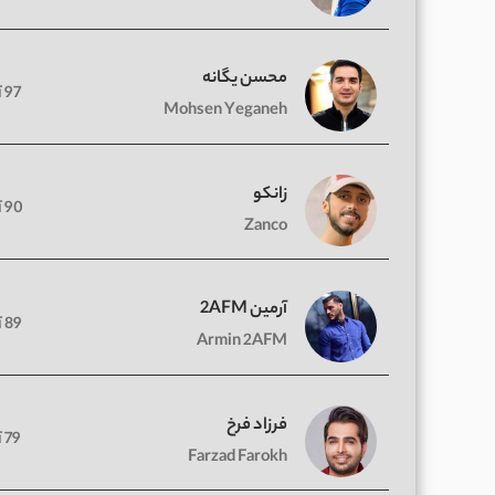
محسن یگانه
97 آهنگ
Mohsen Yeganeh
زانکو
90 آهنگ
Zanco
آرمین 2AFM
89 آهنگ
Armin 2AFM
فرزاد فرخ
79 آهنگ
Farzad Farokh