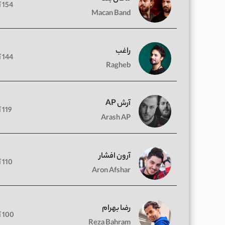
154 آهنگ
Macan Band
راغب
144 آهنگ
Ragheb
آرش AP
119 آهنگ
Arash AP
آرون افشار
110 آهنگ
Aron Afshar
رضا بهرام
100 آهنگ
Reza Bahram