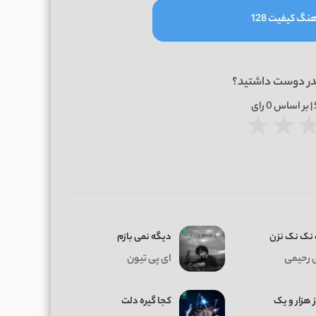
نگ کیفیت 128
در دوست داشتید؟
0
رای
★
★
نک نک نزن
دیگه نمی بازم
 رحیمی
ای پی تیون
ز هزار و یک
کجا گیره دلت