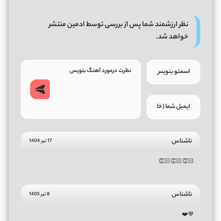
نظر ارزشمند شما پس از بررسی توسط ادمین منتشر
خواهد شد.
ناشناس
17 تیر 1404
👏🏻👏🏻👏🏻
ناشناس
8 تیر 1405
💙⁦❤️⁩