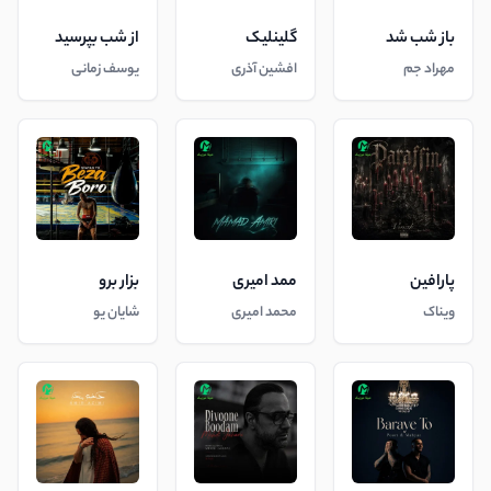
باز شب شد
گلینلیک
از شب بپرسید
مهراد جم
افشین آذری
یوسف زمانی
پارافین
ممد امیری
بزار برو
ویناک
محمد امیری
شایان یو