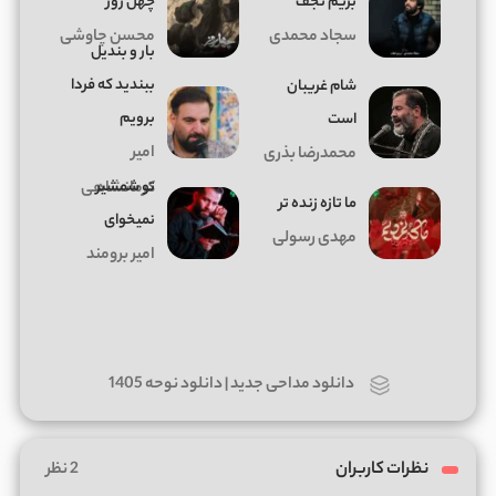
بریم نجف
چهل روز
سجاد محمدی
محسن چاوشی
بار و بندیل
ببندید که فردا
شام غریبان
برویم
است
امیر
محمدرضا بذری
تو شمشیر
کرمانشاهی
ما تازه زنده تر
نمیخوای
مهدی رسولی
امیر برومند
دانلود مداحی جدید | دانلود نوحه 1405
نظرات کاربران
2 نظر