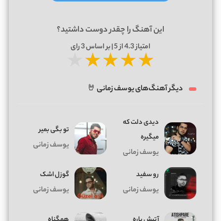
این آهنگ را چقدر دوست داشتید؟
امتیاز
4.3
از 5 | بر اساس
3
رای
★
★
★
★
★
دیگر آهنگ‌های یوسف زمانی 🤘
دیدی دلت که
تو بگی بمیر
میگیره
یوسف زمانی
یوسف زمانی
رو سفید
گوزل اشک
یوسف زمانی
یوسف زمانی
آتیش پاره
همگناه