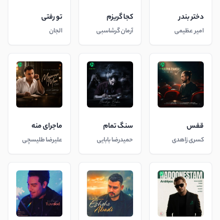
دختر بندر
کجا گریزم
تو رفتی
امیر عظیمی
آرمان گرشاسبی
الجان
قفس
سنگ تمام
ماجرای منه
کسری زاهدی
حمیدرضا بابایی
علیرضا طلیسچی