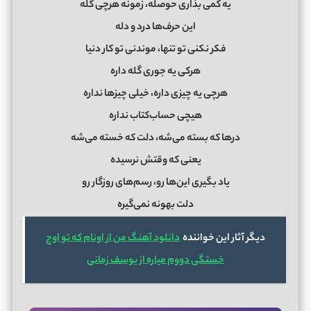
یه کمی بذاری حوصله، زمونه هرچی گله
این حرف‌ها درد و دله
فکر نکنی تو تنها، موندنی تو کار دنیا
هرکی یه جوری گله داره
هرچی یه چیزی داره، خیلی چیزها نداره
هیچی حساب‌کتاب نداره
درها که بسته می‌شه، دلت که خسته می‌شه
یعنی که وقتش نرسیده
یاد بگیری این‌ها رو، رسم‌های روزگار رو
دلت بهونه نمی‌گیره
دیگر آثار این خواننده
دانلود آهنگ من از اونام که تو اوج
خستگی دووم میاره از یوسف زمانی