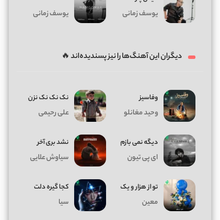
یوسف زمانی
یوسف زمانی
دیگران این آهنگ‌ها را نیز پسندیده‌اند 🔥
وفاسیز
نک نک نک نزن
وحید مغانلو
علی رحیمی
دیگه نمی بازم
نشد بری آخر
ای پی تیون
سیاوش علایی
تو از هزار و یک
کجا گیره دلت
معین
سیا