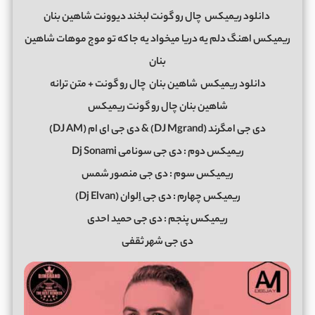
دانلود ریمیکس
چال رو گونت لبخند دیوونت شاهین بنان
ریمیکس اهنگ دلم یه دریا میخواد یه جا که تو موج موهات شاهین
بنان
دانلود ریمیکس
شاهین بنان
چال رو گونت + متن ترانه
شاهین بنان چال رو گونت ریمیکس
دی جی امگرند (DJ Mgrand) & دی جی ای ام (DJ AM)
ریمیکس دوم : دی جی سونامی Dj Sonami
ریمیکس سوم : دی جی منصور شمس
ریمیکس چهارم : دی جی اِلوان (Dj Elvan)
ریمیکس پنجم : دی جی حمید احدی
دی جی شهر ثقفی