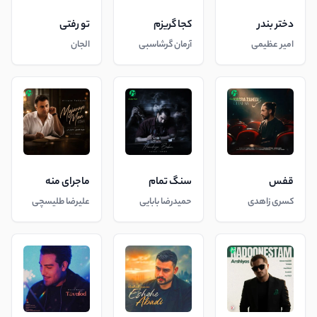
دختر بندر
کجا گریزم
تو رفتی
امیر عظیمی
آرمان گرشاسبی
الجان
قفس
سنگ تمام
ماجرای منه
کسری زاهدی
حمیدرضا بابایی
علیرضا طلیسچی