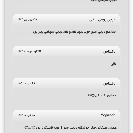
دیجی سونامی عالیه
دیجی بومی سانی
17 فروردین 1401
اصلا هم دیجی احدی خوب نبود فقد و فقد دیجی سونامی بهتر بود
ناشناس
30 اردیبهشت 1401
عالی
ناشناس
23 خرداد 1401
همشون قشنگن😍💜
Yeganeh
26 خرداد 1401
همه‌ی اهنگاش خیلی خوشگله دیجی احدی از همه قشنگ تر بود 👏🏻😍