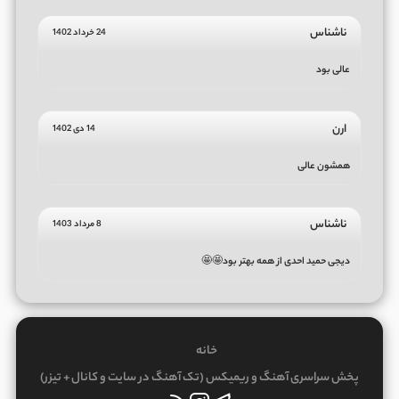
ناشناس
24 خرداد 1402
عالی بود
ارن
14 دی 1402
همشون عالی
ناشناس
8 مرداد 1403
دیجی حمید احدی از همه بهتر بود🤩🤩
خانه
پخش سراسری آهنگ و ریمیکس (تک آهنگ در سایت و کانال + تیزر)