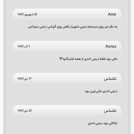
Amir
22 شهریور 1401
به نظر من روی سیستم دیجی شهریار ثقفی روی گوشی دیجی سونامی
Aynaz
1 آذر 1401
عالی بود فقط دیجی احدی از همه قشنگتره💙
ناشناس
17 دی 1401
دیجی احدی عالی‌ترین بود
ناشناس
25 دی 1401
عاااالی بود دیجی احدی