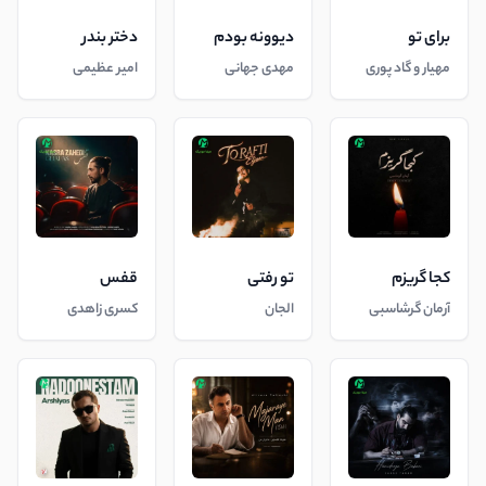
برای تو
دیوونه بودم
دختر بندر
مهیار و گاد پوری
مهدی جهانی
امیر عظیمی
کجا گریزم
تو رفتی
قفس
آرمان گرشاسبی
الجان
کسری زاهدی