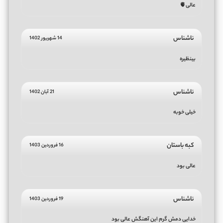
عالی🫀
ناشناس
14 شهریور 1402
بینظیره
ناشناس
21 آبان 1402
خیلی خوبه
کبه باستان
16 فروردین 1403
عالی بود
ناشناس
19 فروردین 1403
خدایی دمش گرم این آهنگش عالی بود