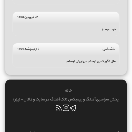
..
22 فروردین 1403
خوب بود:)
ناشناس
3 اردیبهشت 1404
فال نگیر کمری نیستم من زپرتی نیستم
خانه
پخش سراسری آهنگ و ریمیکس (تک آهنگ در سایت و کانال + تیزر)