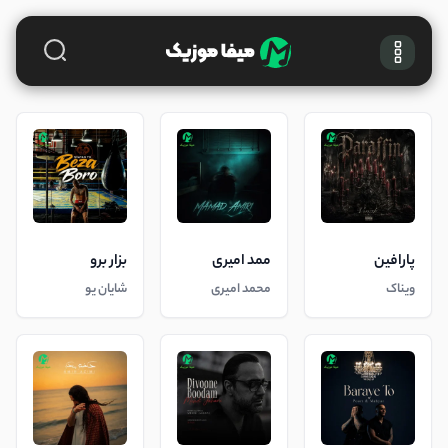
پارافین
ممد امیری
بزار برو
ویناک
محمد امیری
شایان یو