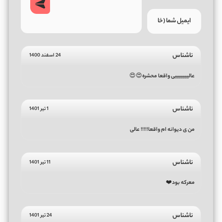
ناشناس
24 اسفند 1400
عالیییییییی واقعا محشره😍😍
ناشناس
1 تیر 1401
من ی دیوانه ام واقعا!!!!! عالی
ناشناس
11 تیر 1401
معرکه بود❤️
ناشناس
24 تیر 1401